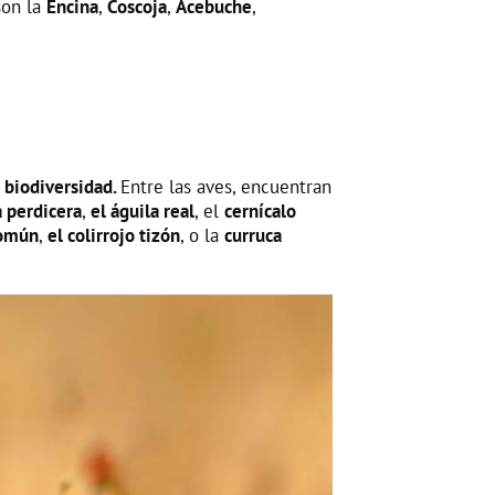
son la
Encina
,
Coscoja
,
Acebuche
,
a biodiversidad.
Entre las aves, encuentran
a perdicera
,
el águila real
, el
cernícalo
común
,
el colirrojo tizón
, o la
curruca