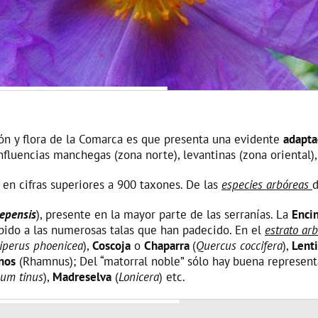
ión y flora de la Comarca es que presenta una evidente
adapta
influencias manchegas (zona norte), levantinas (zona oriental),
en cifras superiores a 900 taxones. De las
especies arbóreas
d
epensis
), presente en la mayor parte de las serranías. La
Enci
bido a las numerosas talas que han padecido. En el
estrato ar
iperus phoenicea
),
Coscoja
o
Chaparra
(
Quercus coccifera
),
Lent
nos
(Rhamnus); Del “matorral noble” sólo hay buena represent
um tinus
),
Madreselva
(
Lonicera
) etc.