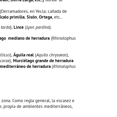
 (Derramadores, en Yecla; cañada de
ícalo primilla
,
Sisón
,
Ortega
, etc..
 tarda
),
Lince
(
Lyxn pardina
).
ago mediano de herradura
(Rhinolophus
llicus
),
Águila real
(
Aquila chrysaeos
),
ocorax
),
Murciélago grande de herradura
 mediterráneo de herradura
(
Rhinolophus
 zona. Como regla general, la escasez e
ar, propia de ambientes mediterráneos,