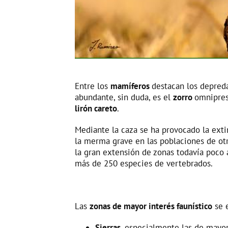
Entre los
mamíferos
destacan los depre
abundante, sin duda, es el
zorro
omnipres
lirón careto
.
Mediante la caza se ha provocado la exti
la merma grave en las poblaciones de otr
la gran extensión de zonas todavía poco a
más de 250 especies de vertebrados.
Las
zonas de mayor interés faunístico
se e
Sierras
, especialmente las de mayor