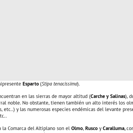
nipresente
Esparto
(
Stipa tenacissima
).
ncuentran en las sierras de mayor altitud (
Carche y
Salinas
), 
rral noble. No obstante, tienen también un alto interés los ol
 etc..) y las numerosas especies endémicas del levante prese
tc..
 la Comarca del Altiplano son el
Olmo
,
Rusco
y
Caralluma,
co