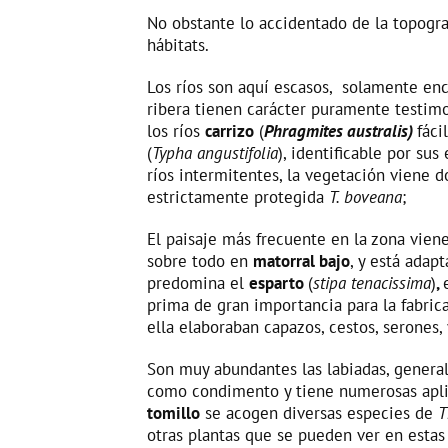
No obstante lo accidentado de la topogra
hábitats.
Los ríos son aquí escasos, solamente en
ribera tienen carácter puramente testimo
los ríos
carrizo
(
Phragmites australis)
fáci
(
Typha angustifolia
), identificable por su
ríos intermitentes, la vegetación viene 
estrictamente protegida
T. boveana
;
El paisaje más frecuente en la zona vien
sobre todo en
matorral bajo
, y está adap
predomina el
esparto
(
stipa tenacissima
)
,
prima de gran importancia para la fabrica
ella elaboraban capazos, cestos, serones, 
Son muy abundantes las labiadas, gener
como condimento y tiene numerosas aplic
tomillo
se acogen diversas especies de
T
otras plantas que se pueden ver en estas