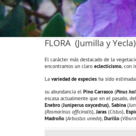
FLORA (Jumilla y Yecla)
El carácter más destacado de la vegetac
encontramos un claro
eclecticismo
, con 
La
variedad de especies
ha sido estimada 
su abundancia el
Pino Carrasco
(
Pinus hal
escasa actualmente que en el pasado, de
Enebro
(
Juniperus oxycedrus)
,
Sabina
(
Jun
(
Rosmarinus officinalis
),
Jaras
(
Cistus
),
Espi
Madroño
(
Arbustus unedo
),
Durillo
(
Viburn