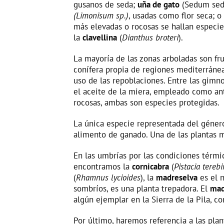
gusanos de seda;
uña de gato
(Sedum sed
(Limonisum sp.)
, usadas como flor seca; o
más elevadas o rocosas se hallan especi
la
clavellina
(
Dianthus broteri
).
La mayoría de las zonas arboladas son fru
conífera propia de regiones mediterráneas
uso de las repoblaciones. Entre las gimn
el aceite de la miera, empleado como anti
rocosas, ambas son especies protegidas.
La única especie representada del géne
alimento de ganado. Una de las plantas m
En las umbrías por las condiciones térmi
encontramos la
cornicabra
(
Pistacia tereb
(
Rhamnus lycioides
), la
madreselva
es el 
sombríos, es una planta trepadora. El
mad
algún ejemplar en la Sierra de la Pila, c
Por último, haremos referencia a las plan