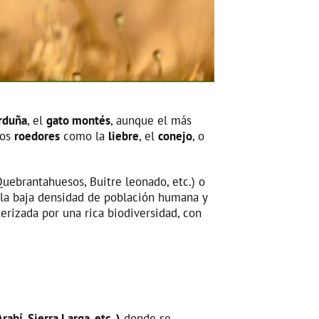
rduña
, el
gato montés
, aunque el más
los
roedores
como la
liebre
, el
conejo
, o
uebrantahuesos, Buitre leonado, etc.) o
o la baja densidad de población humana y
erizada por una rica biodiversidad, con
Arabí, Sierra Larga, etc..)
donde se