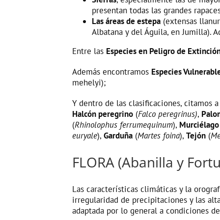
presentan todas las grandes rapaces
Las áreas de estepa
(extensas llanur
Albatana y del Águila, en Jumilla).
Entre las
Especies en Peligro de Extinció
Además encontramos
Especies Vulnerabl
mehelyi);
Y dentro de las clasificaciones, citamos a
Halcón peregrino
(
Falco peregrinus)
,
Palo
(
Rhinolophus ferrumequinum
),
Murciélago
euryale
),
Garduña
(
Martes foina
),
Tejón
(
Me
FLORA (Abanilla y Fort
Las características climáticas y la orogr
irregularidad de precipitaciones y las al
adaptada por lo general a condiciones de 