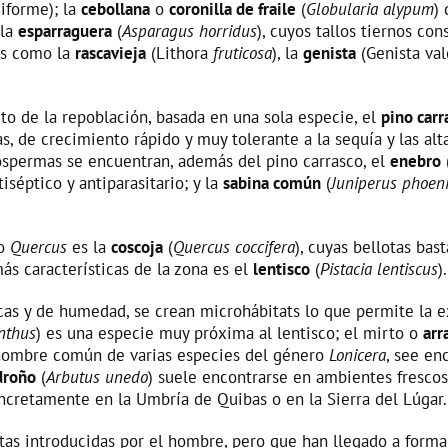
iforme); la
cebollana
o
coronilla de fraile
(
Globularia alypum
) 
 la
esparraguera
(
Asparagus horridus
), cuyos tallos tiernos co
es como la
rascavieja
(Lithora
fruticosa
), la
genista
(Genista val
to de la repoblación, basada en una sola especie, el
pino car
, de crecimiento rápido y muy tolerante a la sequía y las alt
ospermas se encuentran, además del pino carrasco, el
enebro
séptico y antiparasitario; y la
sabina común
(
Juniperus phoen
ro
Quercus
es la
coscoja
(
Quercus coccifera
), cuyas bellotas ba
ás características de la zona es el
lentisco
(
Pistacia lentiscus
).
cas y de humedad, se crean microhábitats lo que permite la ex
inthus
) es una especie muy próxima al lentisco; el mirto o
arr
nombre común de varias especies del género
Lonicera
, see en
roño
(
Arbutus unedo
) suele encontrarse en ambientes frescos
oncretamente en la Umbría de Quibas o en la Sierra del Lúgar.
tas introducidas por el hombre, pero que han llegado a formar