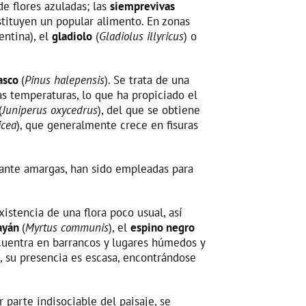
de flores azuladas; las
siemprevivas
nstituyen un popular alimento. En zonas
entina), el
gladiolo
(
Gladiolus illyricus
) o
rasco
(
Pinus halepensis
). Se trata de una
as temperaturas, lo que ha propiciado el
(
Juniperus oxycedrus
), del que se obtiene
icea
), que generalmente crece en fisuras
stante amargas, han sido empleadas para
istencia de una flora poco usual, así
ayán
(
Myrtus communis
), el
espino negro
cuentra en barrancos y lugares húmedos y
, su presencia es escasa, encontrándose
 parte indisociable del paisaje, se