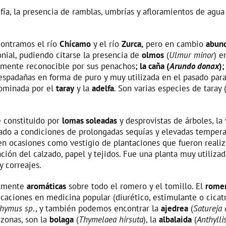
fía, la presencia de ramblas, umbrías y afloramientos de agua
contramos el río
Chícamo
y el río
Zurca,
pero en cambio
abun
nial, pudiendo citarse la presencia de
olmos
(
Ulmur minor
) e
lmente reconocible por sus penachos
; la caña (
Arundo donax
)
s espadañas en forma de puro y muy utilizada en el pasado para 
dominada por el
taray
y la
adelfa
. Son varias especies de taray 
e constituido por
lomas soleadas
y desprovistas de árboles, la
tado a condiciones de prolongadas sequías y elevadas tempera
en ocasiones como vestigio de plantaciones que fueron reali
ción del calzado, papel y tejidos. Fue una planta muy utiliza
y correajes.
almente
aromáticas
sobre todo el romero y el tomillo. El
rome
aciones en medicina popular (diurético, estimulante o cicat
hymus sp
., y también podemos encontrar la
ajedrea
(
Satureja
 zonas, son la
bolaga
(
Thymelaea hirsuta
), la
albalaida
(
Anthylli