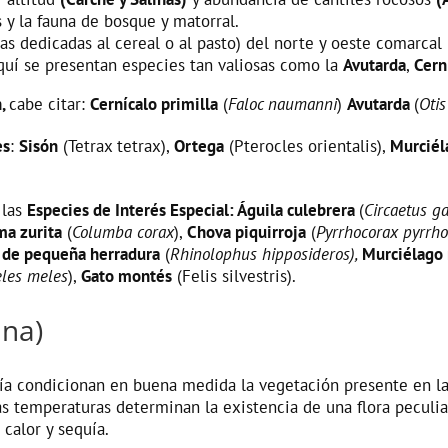
 y la fauna de bosque y matorral.
as dedicadas al cereal o al pasto) del norte y oeste comarcal
 Aquí se presentan especies tan valiosas como la
Avutarda
,
Cern
n,
cabe citar:
Cernícalo primilla
(
Faloc naumanni
)
Avutarda
(
Otis
es
:
Sisón
(Tetrax tetrax),
Ortega
(Pterocles orientalis),
Murciél
 las
Especies de Interés Especial: Águila culebrera
(
Circaetus ga
ma zurita
(
Columba corax
),
Chova piquirroja
(
Pyrrhocorax pyrrh
 de pequeña herradura
(
Rhinolophus hipposideros),
Murciélago
les meles
),
Gato montés
(Felis silvestris).
una)
afía condicionan en buena medida la vegetación presente en la
tas temperaturas determinan la existencia de una flora peculi
calor y sequía.