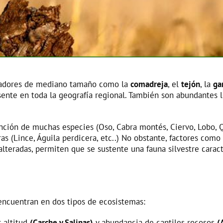
dadores de mediano tamaño como la
comadreja
, el
tejón
, la
ga
ente en toda la geografía regional. También son abundantes 
nción de muchas especies (Oso, Cabra montés, Ciervo, Lobo, Q
as (Lince, Águila perdicera, etc..) No obstante, factores com
lteradas, permiten que se sustente una fauna silvestre caract
ncuentran en dos tipos de ecosistemas:
 altitud
(Carche y Salinas)
y abundancia de cantiles rocosos
(