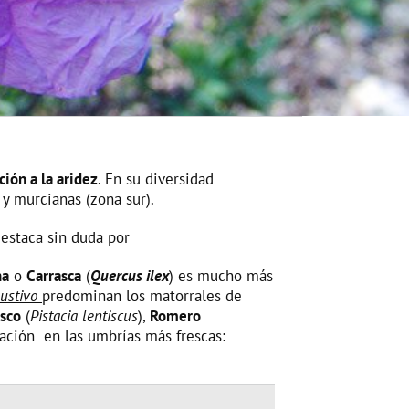
ción a la aridez
. En su diversidad
 y murcianas (zona sur).
estaca sin duda por
na
o
Carrasca
(
Quercus ilex
) es mucho más
bustivo
predominan los matorrales de
isco
(
Pistacia lentiscus
),
Romero
ación en las umbrías más frescas: