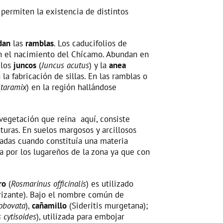
 permiten la existencia de distintos
dan
las
ramblas
. Los caducifolios de
n el nacimiento del Chícamo. Abundan en
;
los
juncos
(
Juncus acutus
) y la
anea
la fabricación de sillas. En las ramblas o
(
taramix
) en la región hallándose
 vegetación que reina aquí, consiste
turas. En suelos margosos y arcillosos
zadas cuando constituía una materia
da por los lugareños de la zona ya que con
ro
(
Rosmarinus officinalis
) es utilizado
rizante). Bajo el nombre común de
 obovata
),
cañamillo
(Sideritis murgetana);
s cytisoides
), utilizada para embojar